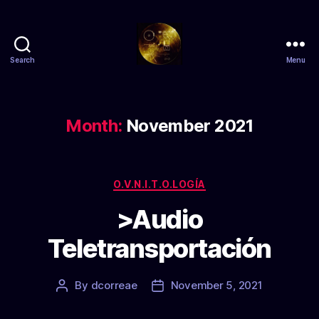
Search
Menu
Zs
anty
Month:
November 2021
Categories
O.V.N.I.T.O.LOGÍA
>Audio
Teletransportación
By
dcorreae
November 5, 2021
Post
Post
author
date