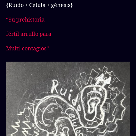
{Ruido + Célula + génesis}
“Su prehistoria
fértil arrullo para
Multi-contagios”