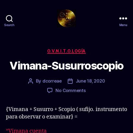
Search
Menu
Zs
anty
Categories
O.V.N.I.T.O.LOGÍA
Vimana-Susurroscopio
By
dcorreae
June 18, 2020
Post
Post
author
date
on
No Comments
Vimana-
Susurroscopio
{Vimana + Susurro + Scopio ( sufijo. instrumento
para observar o examinar} =
“Vimana cuenta