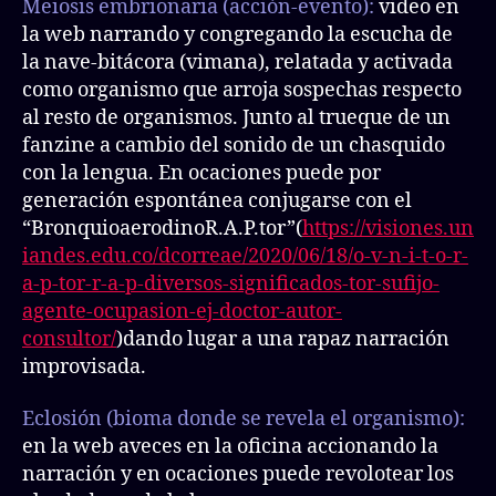
Meiosis embrionaria (acción-evento):
video en
la web narrando y congregando la escucha de
la nave-bitácora (vimana), relatada y activada
como organismo que arroja sospechas respecto
al resto de organismos. Junto al trueque de un
fanzine a cambio del sonido de un chasquido
con la lengua. En ocaciones puede por
generación espontánea conjugarse con el
“BronquioaerodinoR.A.P.tor”(
https://visiones.un
iandes.edu.co/dcorreae/2020/06/18/o-v-n-i-t-o-r-
a-p-tor-r-a-p-diversos-significados-tor-sufijo-
agente-ocupasion-ej-doctor-autor-
consultor/
)dando lugar a una rapaz narración
improvisada.
Eclosión (bioma donde se revela el organismo):
en la web aveces en la oficina accionando la
narración y en ocaciones puede revolotear los