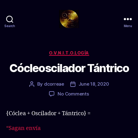
Search
Menu
Zs
anty
Categories
O.V.N.I.T.O.LOGÍA
Cócleoscilador Tántrico
By
dcorreae
June 18, 2020
Post
Post
author
date
on
No Comments
Cócleoscilador
Tántrico
{Cóclea + Oscilador + Tántrico} =
“Sagan envía