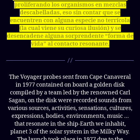
proliferando los organismos en mezclas
descabelladas, eso sin contar que se
encuentren con alguna especie no terrícola
(la cual viene su curiosa ilusión) y se
desencadene alguna sorprendente “forma de
vida” al contacto resonante.
The Voyager probes sent from Cape Canaveral
in 1977 contained on board a golden disk
compiled by a team led by the renowned Carl
Sagan, on the disk were recorded sounds from
various sources, activities, sensations, cultures,
expressions, bodies, environments, music …
that resonate in the ship-Earth we inhabit,
planet 3 of the solar system in the Milky Way.
The launch took place in 1977 due to the