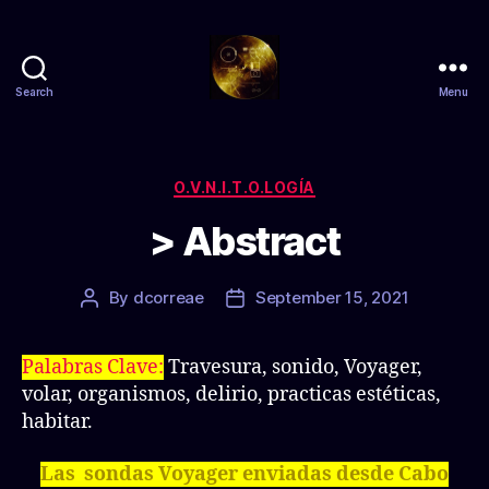
Search
Menu
Zs
anty
Categories
O.V.N.I.T.O.LOGÍA
> Abstract
By
dcorreae
September 15, 2021
Post
Post
author
date
Palabras Clave:
Travesura, sonido, Voyager,
volar, organismos, delirio, practicas estéticas,
habitar.
Las sondas Voyager enviadas desde Cabo