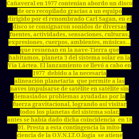
Cañaveral en 1977 contenían abordo un disco
de oro recopilado gracias a un equipo
dirigido por el renombrado Carl Sagan, en el
disco se consignaron sonidos de diversas
fuentes, actividades, sensaciones, culturas,
expresiones, cuerpos, ambientes, músicas…
que resuenan en la nave-Tierra que
habitamos, planeta 3 del sistema solar en la
Vía Láctea. El lanzamiento se llevó a cabo en
1977 debido a la necesaria
alineación planetaria que permite a las
naves impulsarse de satélite en satélite sin
demasiados problemas ayudadas por la
fuerza gravitacional, logrando así visitar
todos los planetas del sistema solar,
antes se había dado dicha coincidencia en 18
01. Presta a esta contingencia la mito-
ciencia de la O.V.N.I.T.O.logía se atiene