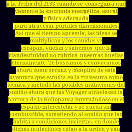
a la fecha del 2153 cuando se conseguirá nue
vamente la sincronía energética, astral
y física adecuada
para atravesar portales dimensionales.
Así que el tiempo apremia, las ideas se
multiplican y los sonidos se
escapan, vuelan y sabemos que la
clandestinidad no cubrirá nuestras huellas
eternamente. Te buscamos y convocamos
ahora como secuaz y cómplice de esta
aventura que estudia en la travesura como
técnica y método las posibles mutaciones del
sonido ahora que las Voyager
atraviesan la
barrera de la Heliopausa internándose en el
espacio interestelar y se queda sin
combustible, sometiendo al sonido que las
habita a condiciones inciertas, en donde
dichas mutaciones están a la orden y van