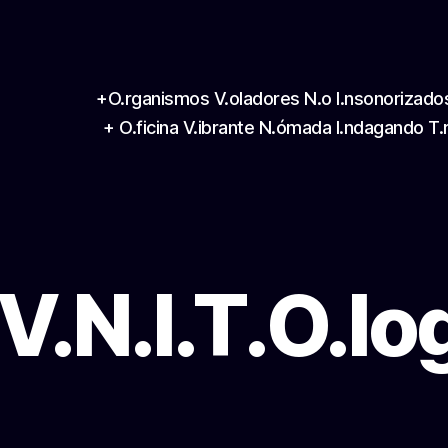
+O.rganismos V.oladores N.o I.nsonorizado
+ O.ficina V.ibrante N.ómada I.ndagando T.
V.N.I.T.O.lo