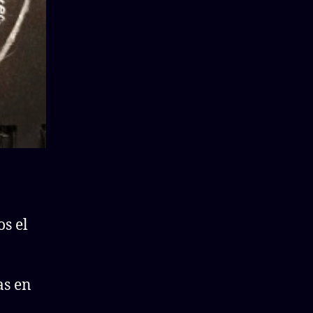
s el
as en