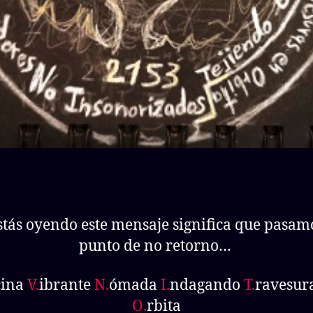
estás oyendo este mensaje significa que pasamo
punto de no retorno…
cina
V.
ibrante
N.
ómada
I.
ndagando
T.
ravesur
O.
rbita