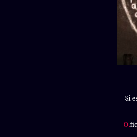
Si 
O.
fi