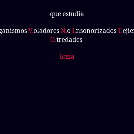
que estudia
ganismos
V.
oladores
N.
o
I.
nsonorizados
T.
eji
O.
tredades
logía