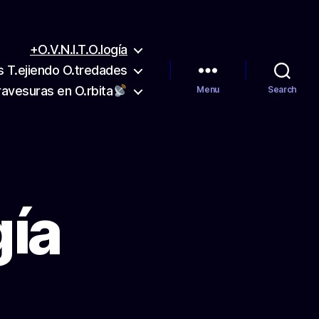
+O.V.N.I.T.O.logía
s T.ejiendo O.tredades
ravesuras en O.rbita
Menu
Search
gía