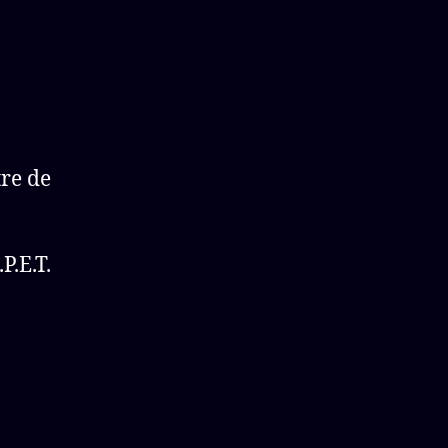
tre de
P.E.T.