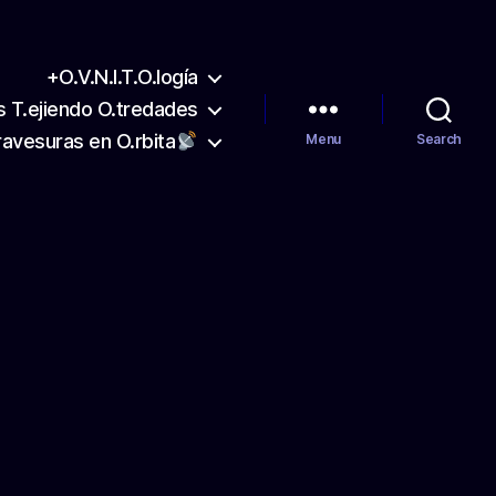
+O.V.N.I.T.O.logía
s T.ejiendo O.tredades
ravesuras en O.rbita
Menu
Search