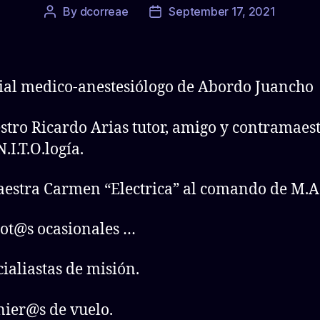
By
dcorreae
September 17, 2021
Post
Post
author
date
cial medico-anestesiólogo de Abordo Juancho
stro Ricardo Arias tutor, amigo y contramaes
N.I.T.O.logía.
aestra Carmen “Electrica” al comando de M.A.
lot@s ocasionales …
cialiastas de misión.
nier@s de vuelo.