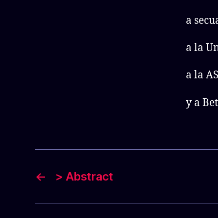
a secu
a la U
a la A
y a Be
←
> Abstract