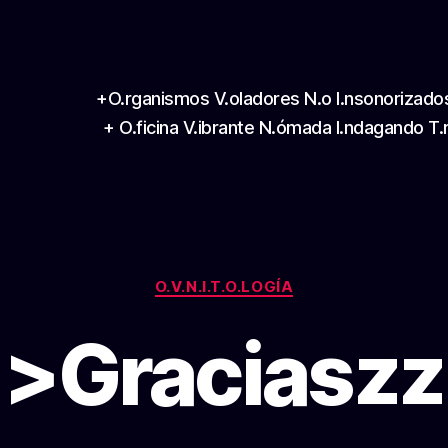
+O.rganismos V.oladores N.o I.nsonorizado
+ O.ficina V.ibrante N.ómada I.ndagando T.
Categories
O.V.N.I.T.O.LOGÍA
>Graciaszz