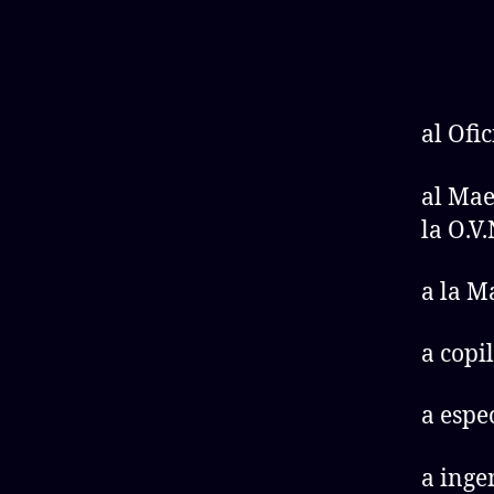
al Ofi
al Mae
la O.V.
a la M
a copi
a espe
a inge