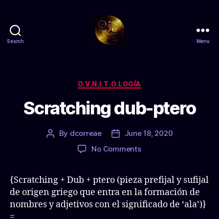
Search
Menu
Zs
anty
Categories
O.V.N.I.T.O.LOGÍA
Scratching dub-ptero
By
dcorreae
June 18, 2020
Post
Post
author
date
on
No Comments
Scratching
dub-
{Scratching + Dub + ptero (pieza prefijal y sufijal
ptero
de origen griego que entra en la formación de
nombres y adjetivos con el significado de ‘ala’)}
=