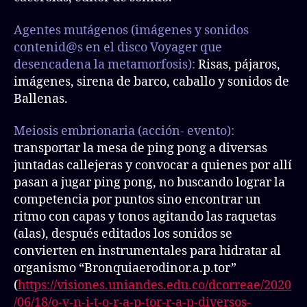
Agentes mutágenos (imágenes y sonidos
contenid@s en el
disco
Voyager que
desencadena la metamorfosis):
Risas, pájaros,
imágenes, sirena de barco, caballo y sonidos de
Ballenas.
Meiosis embrionaria (acción- evento):
transportar la mesa de ping pong a diversas
juntadas callejeras y convocar a quienes por allí
pasan a jugar ping pong, no buscando lograr la
competencia por puntos sino encontrar un
ritmo con capas y tonos agitando las raquetas
(alas), después editados los sonidos se
convierten en instrumentales para hidratar al
organismo “Bronquiaerodinor.a.p.tor”
(
https://visiones.uniandes.edu.co/dcorreae/2020
/06/18/o-v-n-i-t-o-r-a-p-tor-r-a-p-diversos-