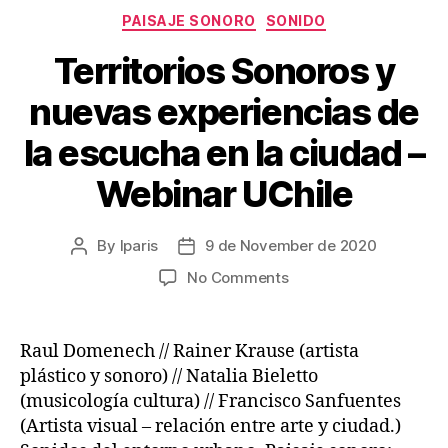
Categories
PAISAJE SONORO
SONIDO
Territorios Sonoros y
nuevas experiencias de
la escucha en la ciudad –
Webinar UChile
By
lparis
9 de November de 2020
Post
Post
author
date
on
No Comments
Territorios
Sonoros
y
Raul Domenech // Rainer Krause (artista
nuevas
plástico y sonoro) // Natalia Bieletto
experiencias
(musicología cultura) // Francisco Sanfuentes
de
(Artista visual – relación entre arte y ciudad.)
la