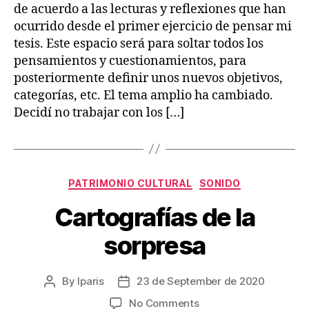
de acuerdo a las lecturas y reflexiones que han
ocurrido desde el primer ejercicio de pensar mi
tesis. Este espacio será para soltar todos los
pensamientos y cuestionamientos, para
posteriormente definir unos nuevos objetivos,
categorías, etc. El tema amplio ha cambiado.
Decidí no trabajar con los […]
Categories
PATRIMONIO CULTURAL
SONIDO
Cartografías de la
sorpresa
By
lparis
23 de September de 2020
Post
Post
author
date
on
No Comments