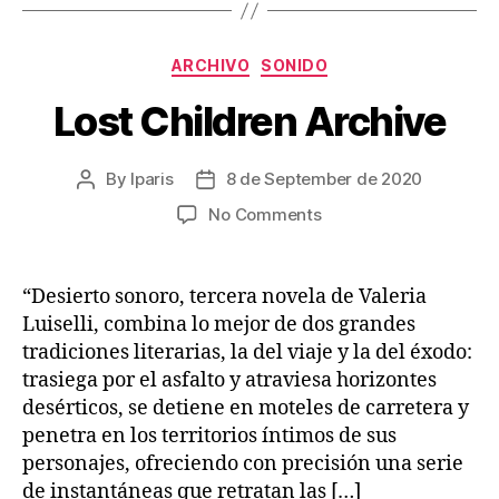
Categories
ARCHIVO
SONIDO
Lost Children Archive
By
lparis
8 de September de 2020
Post
Post
author
date
on
No Comments
Lost
Children
Archive
“Desierto sonoro, tercera novela de Valeria
Luiselli, combina lo mejor de dos grandes
tradiciones literarias, la del viaje y la del éxodo:
trasiega por el asfalto y atraviesa horizontes
desérticos, se detiene en moteles de carretera y
penetra en los territorios íntimos de sus
personajes, ofreciendo con precisión una serie
de instantáneas que retratan las […]