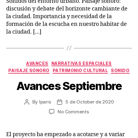
Sonidos del entorno urbano. Paisaje sonoro:
escucha
discusión y debate del horizonte cambiante de
en
la
la ciudad. Importancia y necesidad de la
ciudad
formación de la escucha en nuestro habitar de
–
la ciudad. […]
Webinar
UChile
Categories
AVANCES
NARRATIVAS ESPACIALES
PAISAJE SONORO
PATRIMONIO CULTURAL
SONIDO
Avances Septiembre
By
lparis
5 de October de 2020
Post
Post
author
date
on
No Comments
Avances
Septiembre
El proyecto ha empezado a acotarse y a variar