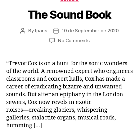
The Sound Book
By
lparis
10 de September de 2020
Post
Post
author
date
on
No Comments
The
Sound
Book
“Trevor Cox is on a hunt for the sonic wonders
of the world. A renowned expert who engineers
classrooms and concert halls, Cox has made a
career of eradicating bizarre and unwanted
sounds. But after an epiphany in the London
sewers, Cox now revels in exotic
noises―creaking glaciers, whispering
galleries, stalactite organs, musical roads,
humming […]