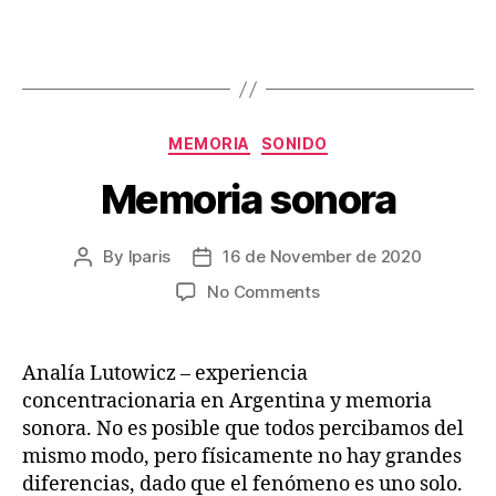
author
date
Categories
MEMORIA
SONIDO
Memoria sonora
By
lparis
16 de November de 2020
Post
Post
author
date
on
No Comments
Memoria
sonora
Analía Lutowicz – experiencia
concentracionaria en Argentina y memoria
sonora. No es posible que todos percibamos del
mismo modo, pero físicamente no hay grandes
diferencias, dado que el fenómeno es uno solo.