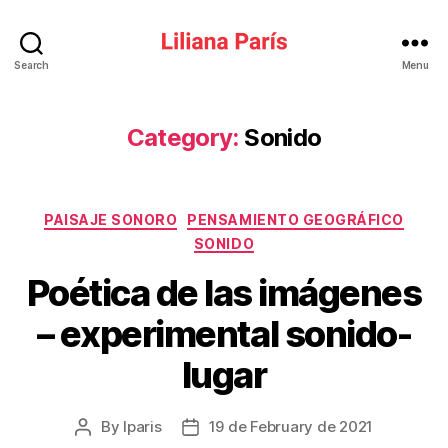
Liliana
Search
Menu
París
Category:
Sonido
Categories
PAISAJE SONORO
PENSAMIENTO GEOGRÁFICO
SONIDO
Poética de las imágenes
– experimental sonido-
lugar
By
lparis
19 de February de 2021
Post
Post