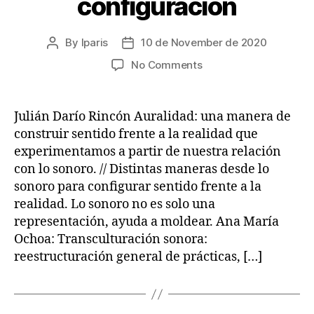
configuración
By
lparis
10 de November de 2020
Post
Post
author
date
on
No Comments
Sonidos
del
fútbol
Julián Darío Rincón Auralidad: una manera de
bogotano:
construir sentido frente a la realidad que
La
experimentamos a partir de nuestra relación
hiperculturación
con lo sonoro. // Distintas maneras desde lo
sonora
sonoro para configurar sentido frente a la
como
realidad. Lo sonoro no es solo una
proceso
de
representación, ayuda a moldear. Ana María
configuración
Ochoa: Transculturación sonora:
reestructuración general de prácticas, […]