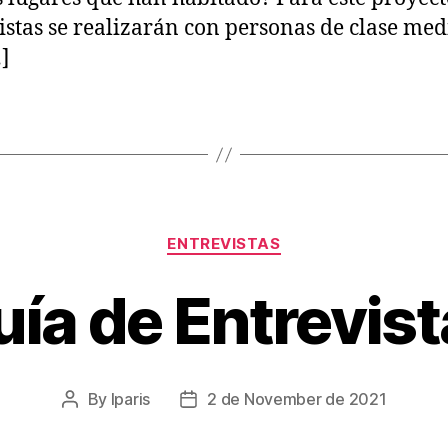
istas se realizarán con personas de clase med
]
Categories
ENTREVISTAS
ía de Entrevis
By
lparis
2 de November de 2021
Post
Post
author
date