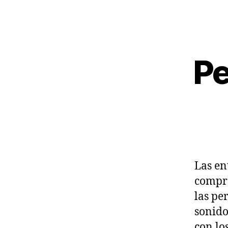
Pe
Las en
compre
las pe
sonido
con lo