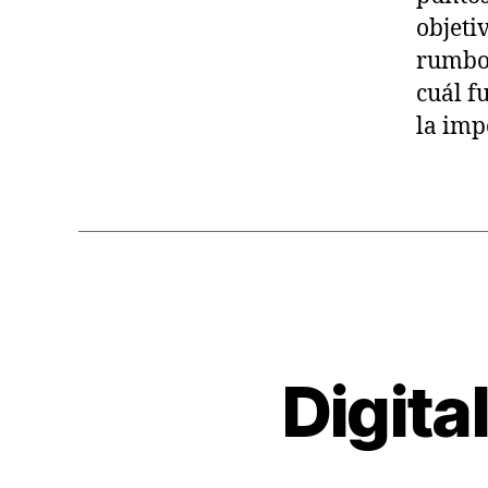
objetiv
rumbo 
cuál fu
la imp
Digital