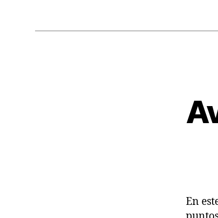
Av
En est
puntos