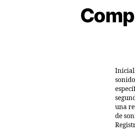
Comple
Inicia
sonido
especí
segund
una re
de son
Regist