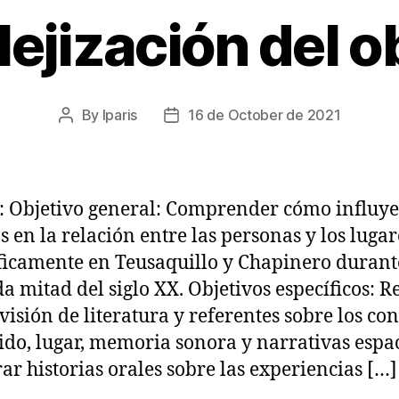
jización del o
By
lparis
16 de October de 2021
Post
Post
author
date
l: Objetivo general: Comprender cómo influye
s en la relación entre las personas y los lugar
ficamente en Teusaquillo y Chapinero durant
a mitad del siglo XX. Objetivos específicos: R
visión de literatura y referentes sobre los co
ido, lugar, memoria sonora y narrativas espac
rar historias orales sobre las experiencias […]