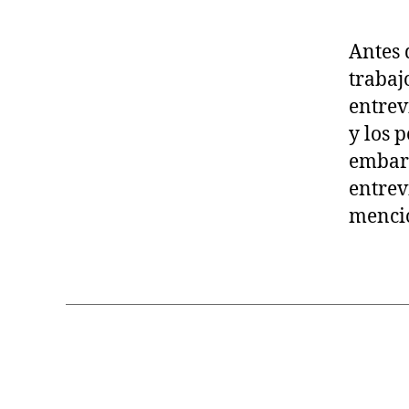
Antes 
trabaj
entrev
y los 
embarg
entrev
mencio