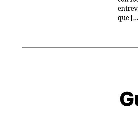
entrev
que […
Gu