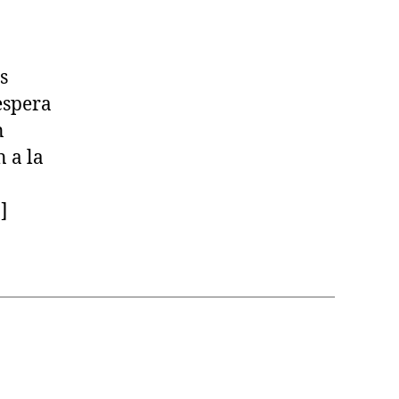
s
 espera
n
 a la
]