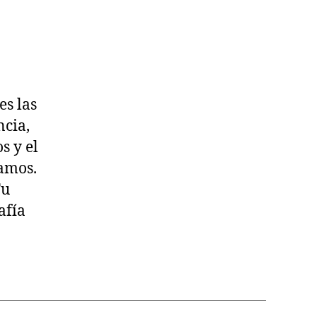
es las
ncia,
s y el
tamos.
Fu
afía