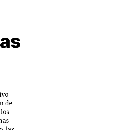
tas
ivo
ón de
 los
onas
, las