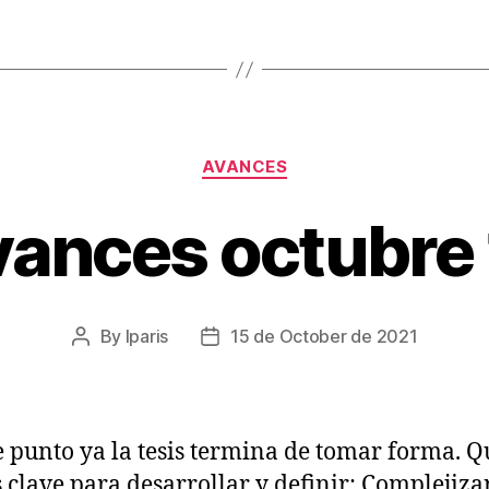
Categories
AVANCES
ances octubre
By
lparis
15 de October de 2021
Post
Post
author
date
e punto ya la tesis termina de tomar forma. 
 clave para desarrollar y definir: Complejizar