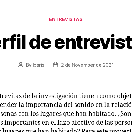
Categories
ENTREVISTAS
rfil de entrevis
By
lparis
2 de November de 2021
Post
Post
author
date
trevitas de la investigación tienen como objet
nder la importancia del sonido en la relaci
rsonas con los lugares que han habitado. ¿Son
s importantes en el lazo afectivo de las pers
s lugares que han habitado? Para este proyecto