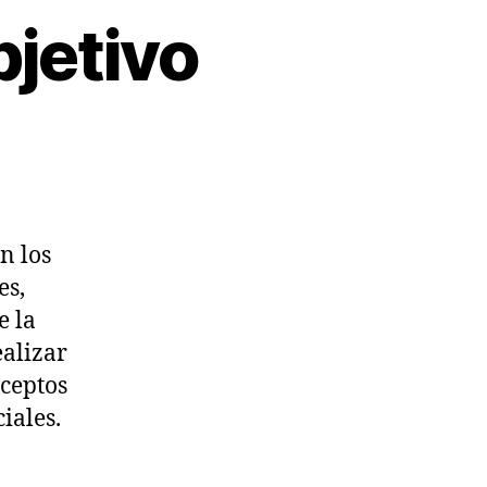
bjetivo
n los
es,
e la
ealizar
nceptos
iales.