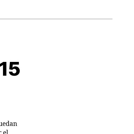
 15
Quedan
 el