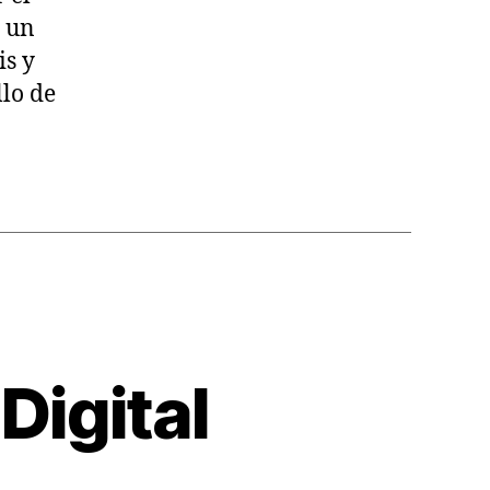
a un
is y
llo de
 Digital