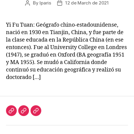
By
lparis
12 de March de 2021
Post
Post
author
date
Yi Fu Tuan: Geógrafo chino-estadounidense,
nació en 1930 en Tianjin, China, y fue parte de
la clase educada en la República China (en ese
entonces). Fue al University College en Londres
(1947), se graduó en Oxford (BA geografía 1951
y MA 1955). Se mudó a California donde
continuó su educación geográfica y realizó su
doctorado […]
Investigación
Lecturas
Blog
y
Referentes