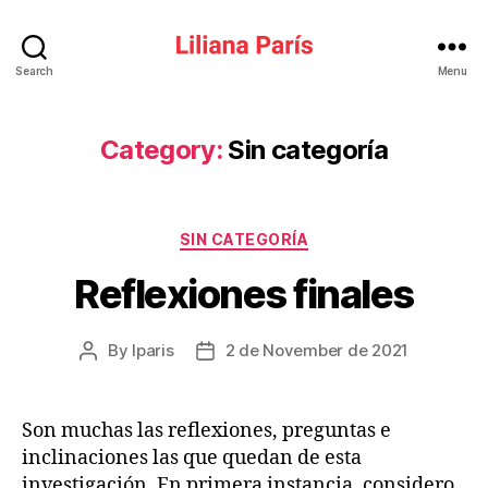
Liliana
Search
Menu
París
Category:
Sin categoría
Categories
SIN CATEGORÍA
Reflexiones finales
By
lparis
2 de November de 2021
Post
Post
author
date
Son muchas las reflexiones, preguntas e
inclinaciones las que quedan de esta
investigación. En primera instancia, considero