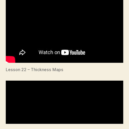
Lesson 22 – Thickness Maps
El mapeo denso es una idea derivada de la idea
de Geertz de descripción densa (Presner et al.
2014, 11). Es un método para hacer etnografía,
una descripción extensa sobre el contexto y el
significado cultural, un camino hacia la
comprensión