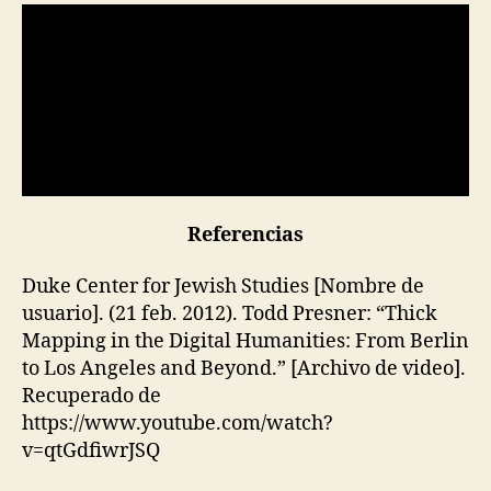
El mapeo grueso es los procesos de
recopilación, agregación y visualización de
cada vez más capas de datos geográficos o
específicos de un lugar para encarnar
dinámicas temporales e históricas a través de
una multiplicidad de narrativas, fuentes e
incluso prácticas de representación en capas.
Referencias
Duke Center for Jewish Studies [Nombre de
usuario]. (21 feb. 2012). Todd Presner: “Thick
Mapping in the Digital Humanities: From Berlin
to Los Angeles and Beyond.” [Archivo de video].
Recuperado de
https://www.youtube.com/watch?
v=qtGdfiwrJSQ