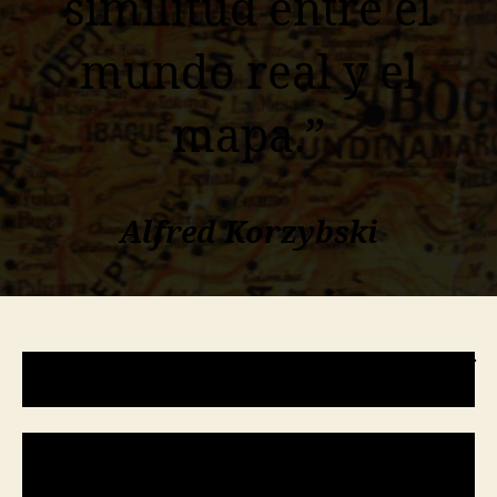
similitud entre el
mundo real y el
mapa.”
Alfred Korzybski
Reseña crítica de
HyperCities: Thick Mapping
in the Digital Humanities
El libro
HyperCities: Thick Mapping in the Digital
Humanities
(2014) acopla métodos de rastreo