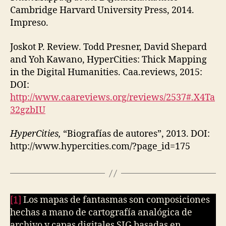
Cambridge Harvard University Press, 2014.
Impreso.
Joskot P. Review. Todd Presner, David Shepard
and Yoh Kawano, HyperCities: Thick Mapping
in the Digital Humanities. Caa.reviews, 2015:
DOI:
http://www.caareviews.org/reviews/2537#.X4Ta
32gzbIU
HyperCities,
“Biografías de autores”, 2013. DOI:
http://www.hypercities.com/?page_id=175
[1]
Los mapas de fantasmas son composiciones
hechas a mano de cartografía analógica de
archivo y capas digitales SIG basadas en