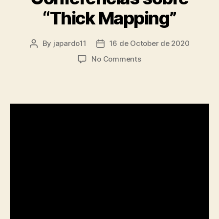
“Thick Mapping”
By
japardo11
16 de October de 2020
Post
Post
author
date
on
No Comments
Conferencias
sobre
“Thick
Mapping”