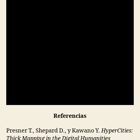
condición de “Thick” dentro del “Mapping”
ofrece un enfoque más complejo al solo rastreo
de fenómenos territoriales. Es en la condición
de “descripción densa”, donde el seguimiento
geográfico se vuelve
polivocal
: permite un cruce
de diversas narrativas, experiencias,
percepciones y eventos de un sitio. También es
cierto que uno de los puntos débiles de la
polivocalidad
es su discordancia argumentativa.
Ante esto, cabe preguntarse, ¿cómo darle
coherencia al argumento de una investigación
según las técnicas de
Thick Mapping
sin perder
su condición de
polivocalidad
?
Referencias
Presner T., Shepard D., y Kawano Y.
HyperCities:
Thick Mapping in the Digital Humanities