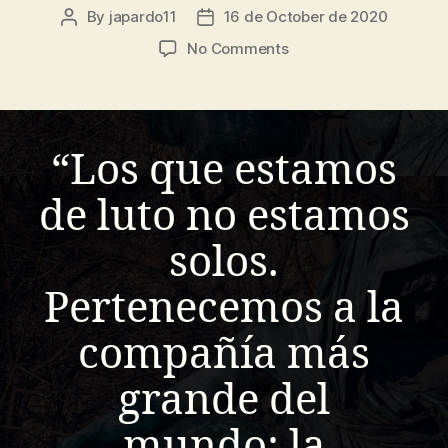
By
japardo11
16 de October de 2020
Post
Post
author
date
on
No Comments
Perspectivas
desde
la
antropología
“Los que estamos
de
la
de luto no estamos
muerte,
el
luto
solos.
y
la
Pertenecemos a la
pérdida
compañía más
grande del
mundo: la