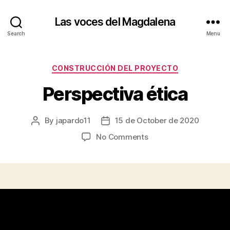
Las voces del Magdalena
Search
Menu
Categories
CONSTRUCCIÓN DEL PROYECTO
Perspectiva ética
By
japardo11
15 de October de 2020
Post
Post
author
date
on
No Comments
Perspectiva
ética
“Los factores éticos de un